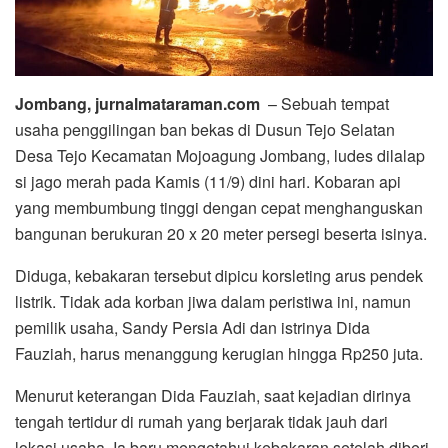
Jombang, jurnalmataraman.com
– Sebuah tempat
usaha penggilingan ban bekas di Dusun Tejo Selatan
Desa Tejo Kecamatan Mojoagung Jombang, ludes dilalap
si jago merah pada Kamis (11/9) dini hari. Kobaran api
yang membumbung tinggi dengan cepat menghanguskan
bangunan berukuran 20 x 20 meter persegi beserta isinya.
Diduga, kebakaran tersebut dipicu korsleting arus pendek
listrik. Tidak ada korban jiwa dalam peristiwa ini, namun
pemilik usaha, Sandy Persia Adi dan istrinya Dida
Fauziah, harus menanggung kerugian hingga Rp250 juta.
Menurut keterangan Dida Fauziah, saat kejadian dirinya
tengah tertidur di rumah yang berjarak tidak jauh dari
lokasi usaha. Ia baru mengetahui kebakaran setelah diberi