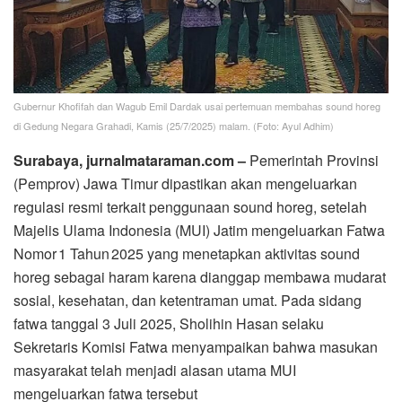
Gubernur Khofifah dan Wagub Emil Dardak usai pertemuan membahas sound horeg
di Gedung Negara Grahadi, Kamis (25/7/2025) malam. (Foto: Ayul Adhim)
Surabaya, jurnalmataraman.com –
Pemerintah Provinsi
(Pemprov) Jawa Timur dipastikan akan mengeluarkan
regulasi resmi terkait penggunaan sound horeg, setelah
Majelis Ulama Indonesia (MUI) Jatim mengeluarkan Fatwa
Nomor 1 Tahun 2025 yang menetapkan aktivitas sound
horeg sebagai haram karena dianggap membawa mudarat
sosial, kesehatan, dan ketentraman umat. Pada sidang
fatwa tanggal 3 Juli 2025, Sholihin Hasan selaku
Sekretaris Komisi Fatwa menyampaikan bahwa masukan
masyarakat telah menjadi alasan utama MUI
mengeluarkan fatwa tersebut