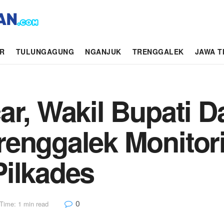
AR
TULUNGAGUNG
NGANJUK
TRENGGALEK
JAWA T
ar, Wakil Bupati D
renggalek Monitor
Pilkades
0
Time: 1 min read