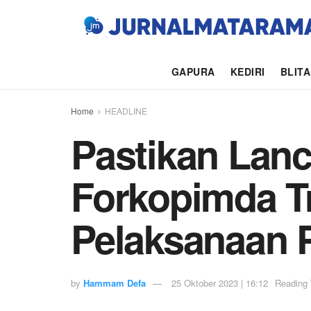
GAPURA
KEDIRI
BLIT
Home
HEADLINE
Pastikan Lanc
Forkopimda T
Pelaksanaan 
by
Hammam Defa
25 Oktober 2023 | 16:12
Reading 