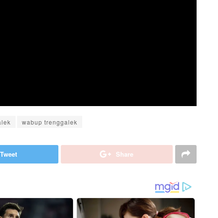
alek
wabup trenggalek
Tweet
Share