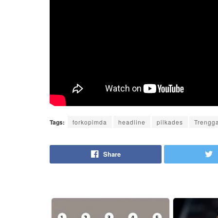
Tags:
forkopimda
headline
pilkades
Trengg
Share