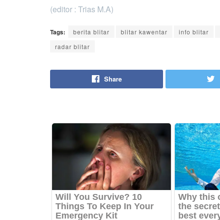
(editor : Trias M.A)
Tags:
berita blitar
blitar kawentar
info blitar
radar blitar
Share