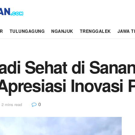
AR
TULUNGAGUNG
NGANJUK
TRENGGALEK
JAWA T
di Sehat di Sananw
presiasi Inovasi 
0
 2 mins read