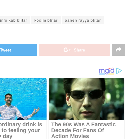
info kab blitar
kodim blitar
panen rayya blitar
Tweet
Share