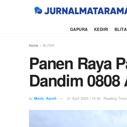
GAPURA
KEDIRI
BLIT
Home
BLITAR
Panen Raya Pa
Dandim 0808 A
by
Moch. Asrofi
21 April 2025 | 15:40
Reading Time: