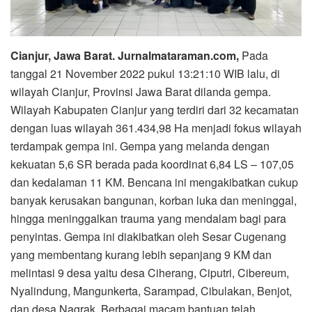
Cianjur, Jawa Barat. Jurnalmataraman.com,
Pada
tanggal 21 November 2022 pukul 13:21:10 WIB lalu, di
wilayah Cianjur, Provinsi Jawa Barat dilanda gempa.
Wilayah Kabupaten Cianjur yang terdiri dari 32 kecamatan
dengan luas wilayah 361.434,98 Ha menjadi fokus wilayah
terdampak gempa ini. Gempa yang melanda dengan
kekuatan 5,6 SR berada pada koordinat 6,84 LS – 107,05
dan kedalaman 11 KM. Bencana ini mengakibatkan cukup
banyak kerusakan bangunan, korban luka dan meninggal,
hingga meninggalkan trauma yang mendalam bagi para
penyintas. Gempa ini diakibatkan oleh Sesar Cugenang
yang membentang kurang lebih sepanjang 9 KM dan
melintasi 9 desa yaitu desa Ciherang, Ciputri, Cibereum,
Nyalindung, Mangunkerta, Sarampad, Cibulakan, Benjot,
dan desa Nagrak. Berbagai macam bantuan telah