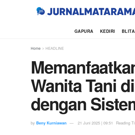
GAPURA
KEDIRI
BLIT
Home
HEADLINE
Memanfaatka
Wanita Tani d
dengan Siste
by
Beny Kurniawan
21 Juni 2025 | 09:51
Reading Ti