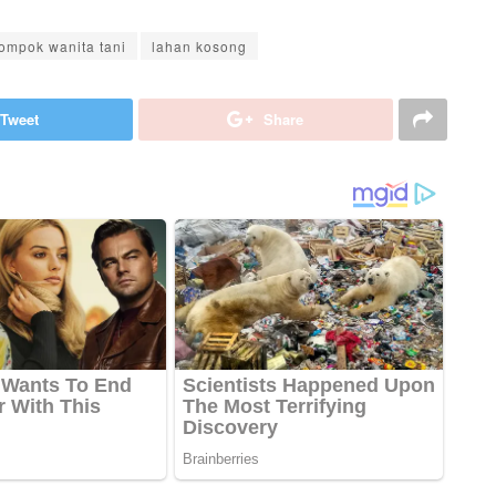
ompok wanita tani
lahan kosong
Tweet
Share