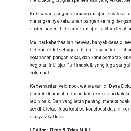
Ketahanan pangan memang menjadi salah satu is
meningkatnya kebutuhan pangan seiring dengan
efisien seperti hidroponik menjadi pilihan tepa
Melihat keberhasilan mereka, banyak desa di sek
hidroponik ini sebagai alternatif usaha tani. “In
ketahanan pangan lokal, dan kami berharap lebi
kegiatan ini,” ujar Puri Imastuti, yang juga san
setempat.
Keberhasilan kelompok wanita tani di Desa Doko
bertani, ditambah dengan kerja keras dan kete
lebih baik. Dan yang lebih penting, mereka ti
sendiri, tetapi juga turut berkontribusi dalam 
masyarakat luas.
( Editor : Ryan & Trias M.A )