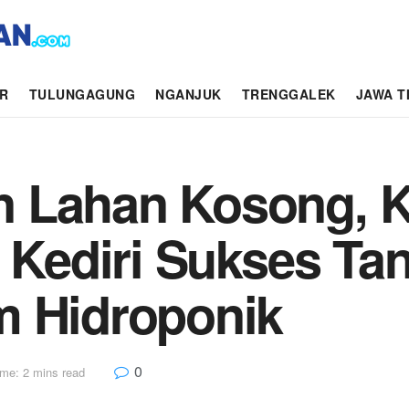
AR
TULUNGAGUNG
NGANJUK
TRENGGALEK
JAWA T
n Lahan Kosong, 
i Kediri Sukses T
m Hidroponik
0
me: 2 mins read