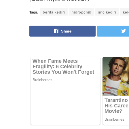
Tags:
berita kediri
hidroponik
info kediri
kel
Share