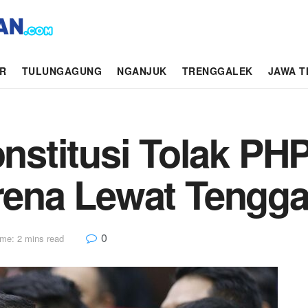
AR
TULUNGAGUNG
NGANJUK
TRENGGALEK
JAWA T
stitusi Tolak PHP
arena Lewat Tengg
0
me: 2 mins read