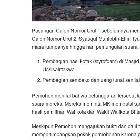
Pasangan Calon Nomor Urut 1 sebelumnya men
Calon Nomor Urut 2, Syauqul Muhibbin-Elim Ty
masa kampanye hingga hari pemungutan suara. B
Pembagian nasi kotak (styrofoam) di Masji
Ussisalittakwa.
Pembagian sembako dan uang tunai senila
Pemohon menilai bahwa pelanggaran tersebut t
suara mereka. Mereka meminta MK membatalkan
hasil pemilihan Walikota dan Wakil Walikota Blit
Meskipun Pemohon mengajukan bukti dan dalil t
mempertimbangkan pokok permohonan karena per