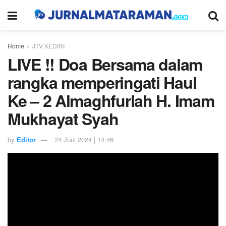
Home
JTV KEDIRI
LIVE !! Doa Bersama dalam
rangka memperingati Haul
Ke – 2 Almaghfurlah H. Imam
Mukhayat Syah
by
Editor
24 Juni 2024 | 14:46