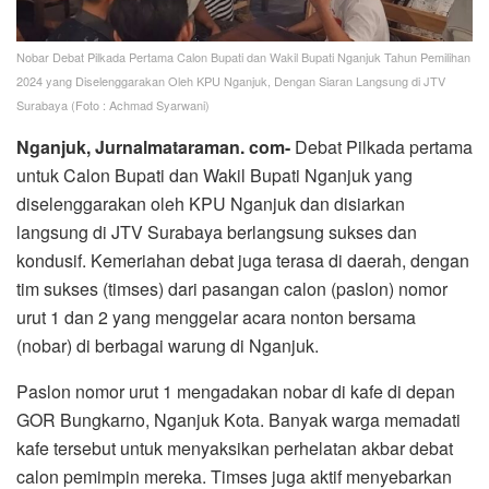
Nobar Debat Pilkada Pertama Calon Bupati dan Wakil Bupati Nganjuk Tahun Pemilihan
2024 yang Diselenggarakan Oleh KPU Nganjuk, Dengan Siaran Langsung di JTV
Surabaya (Foto : Achmad Syarwani)
Nganjuk, Jurnalmataraman. com-
Debat Pilkada pertama
untuk Calon Bupati dan Wakil Bupati Nganjuk yang
diselenggarakan oleh KPU Nganjuk dan disiarkan
langsung di JTV Surabaya berlangsung sukses dan
kondusif. Kemeriahan debat juga terasa di daerah, dengan
tim sukses (timses) dari pasangan calon (paslon) nomor
urut 1 dan 2 yang menggelar acara nonton bersama
(nobar) di berbagai warung di Nganjuk.
Paslon nomor urut 1 mengadakan nobar di kafe di depan
GOR Bungkarno, Nganjuk Kota. Banyak warga memadati
kafe tersebut untuk menyaksikan perhelatan akbar debat
calon pemimpin mereka. Timses juga aktif menyebarkan