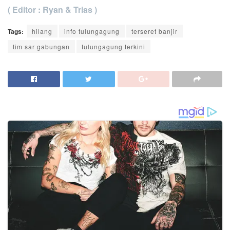
( Editor : Ryan & Trias )
Tags:
hilang
info tulungagung
terseret banjir
tim sar gabungan
tulungagung terkini