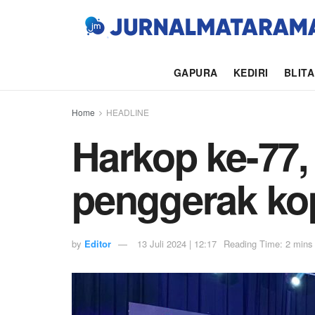
GAPURA
KEDIRI
BLIT
Home
HEADLINE
Harkop ke-77,
penggerak kop
by
Editor
13 Juli 2024 | 12:17
Reading Time: 2 mins