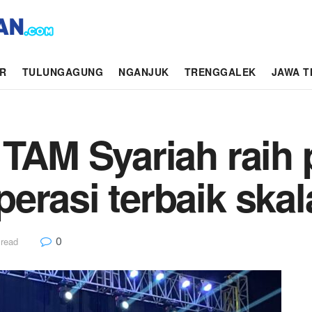
AR
TULUNGAGUNG
NGANJUK
TRENGGALEK
JAWA T
 TAM Syariah raih
erasi terbaik skal
0
 read