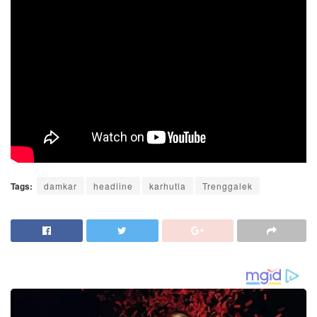
Tags:
damkar
headline
karhutla
Trenggalek