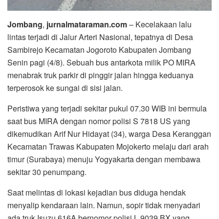
Jombang
,
jurnalmataraman.com
– Kecelakaan lalu
lintas terjadi di Jalur Arteri Nasional, tepatnya di Desa
Sambirejo Kecamatan Jogoroto Kabupaten Jombang
Senin pagi (4/8). Sebuah bus antarkota milik PO MIRA
menabrak truk parkir di pinggir jalan hingga keduanya
terperosok ke sungai di sisi jalan.
Peristiwa yang terjadi sekitar pukul 07.30 WIB ini bermula
saat bus MIRA dengan nomor polisi S 7818 US yang
dikemudikan Arif Nur Hidayat (34), warga Desa Keranggan
Kecamatan Trawas Kabupaten Mojokerto melaju dari arah
timur (Surabaya) menuju Yogyakarta dengan membawa
sekitar 30 penumpang.
Saat melintas di lokasi kejadian bus diduga hendak
menyalip kendaraan lain. Namun, sopir tidak menyadari
ada truk Isuzu 616A bernomor polisi L 9039 BX yang