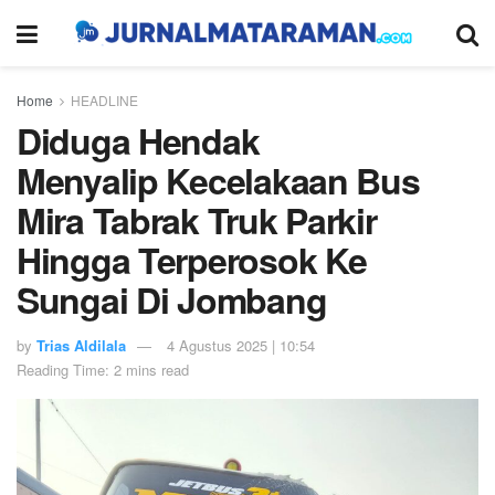
Home
HEADLINE
Diduga Hendak
Menyalip Kecelakaan Bus
Mira Tabrak Truk Parkir
Hingga Terperosok Ke
Sungai Di Jombang
by
Trias Aldilala
4 Agustus 2025 | 10:54
Reading Time: 2 mins read