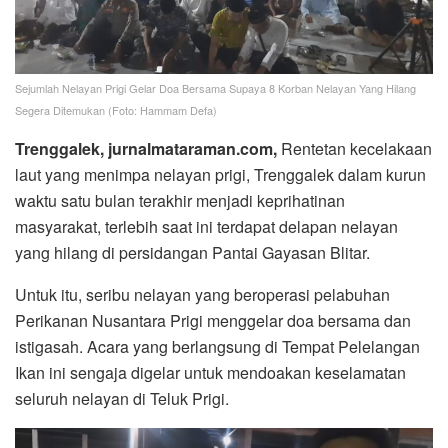
Sejumlah Nelayan Prigi Gelar Doa Bersama Supaya 8 Korban Nelayan Yang Hilang
Segera Ditemukan (Foto: Hammam Defa)
Trenggalek, jurnalmataraman.com,
Rentetan kecelakaan
laut yang menimpa nelayan prigi, Trenggalek dalam kurun
waktu satu bulan terakhir menjadi keprihatinan
masyarakat, terlebih saat ini terdapat delapan nelayan
yang hilang di persidangan Pantai Gayasan Blitar.
Untuk itu, seribu nelayan yang beroperasi pelabuhan
Perikanan Nusantara Prigi menggelar doa bersama dan
istigasah. Acara yang berlangsung di Tempat Pelelangan
Ikan ini sengaja digelar untuk mendoakan keselamatan
seluruh nelayan di Teluk Prigi.