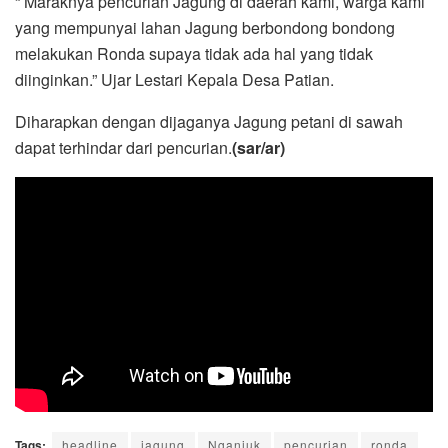
“ Maraknya pencurian Jagung di daerah kami, warga kami
yang mempunyai lahan Jagung berbondong bondong
melakukan Ronda supaya tidak ada hal yang tidak
diinginkan.” Ujar Lestari Kepala Desa Patian.
Diharapkan dengan dijaganya Jagung petani di sawah
dapat terhindar dari pencurian.
(sar/ar)
Tags:
headline
jagung
Nganjuk
pencurian
ronda