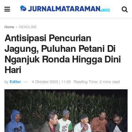
Home
HEADLINE
Antisipasi Pencurian
Jagung, Puluhan Petani Di
Nganjuk Ronda Hingga Dini
Hari
by
Editor
4 Oktober 2023 | 11:05
Reading Time: 2 mins read