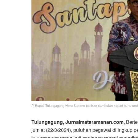
Pj Bupati Tulungagung Heru Suseno berikan sambutan kepad tamu unda
Tulungagung, Jurnalmataramanan.com,
Bert
jum’at (22/3/2024), puluhan pegawai dilingkup
tulungagung mengikuti santapan rohani ramadhan