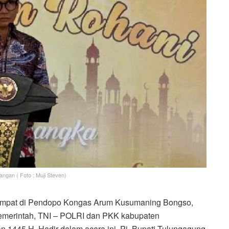
ngan ( Foto : Muji Steven)
empat di Pendopo Kongas Arum Kusumaning Bongso,
 pemerintah, TNI – POLRI dan PKK kabupaten
 1445 H. Hadir dalam acara ini, Pj. Bupati Tulungagung