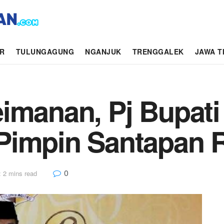
AR
TULUNGAGUNG
NGANJUK
TRENGGALEK
JAWA T
eimanan, Pj Bupat
Pimpin Santapan 
0
 2 mins read