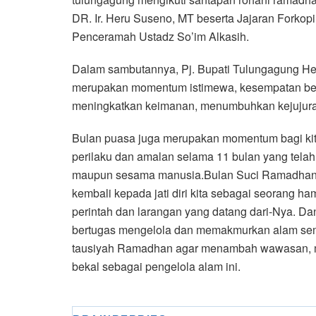
DR. Ir. Heru Suseno, MT beserta Jajaran Forko
Penceramah Ustadz So’im Alkasih.
Dalam sambutannya, Pj. Bupati Tulungagung H
merupakan momentum istimewa, kesempatan berh
meningkatkan keimanan, menumbuhkan kejujuran,
Bulan puasa juga merupakan momentum bagi kit
perilaku dan amalan selama 11 bulan yang tela
maupun sesama manusia.Bulan Suci Ramadhan ad
kembali kepada jati diri kita sebagai seorang h
perintah dan larangan yang datang dari-Nya. Da
bertugas mengelola dan memakmurkan alam sem
tausiyah Ramadhan agar menambah wawasan, 
bekal sebagai pengelola alam ini.