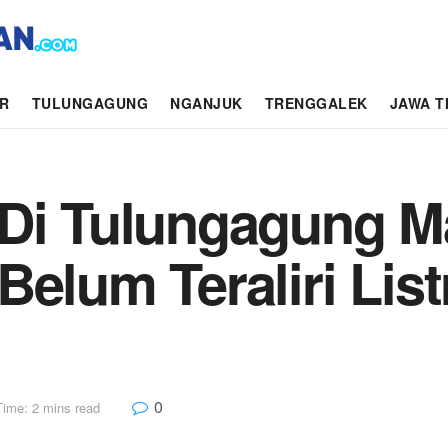
AR
TULUNGAGUNG
NGANJUK
TRENGGALEK
JAWA T
 Di Tulungagung M
elum Teraliri Listr
0
Time: 2 mins read