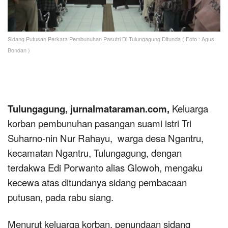
Sidang Putusan Perkara Pembunuhan Pasutri Di Tulungagung Ditunda ( Foto : Agus
Bondan )
Tulungagung, jurnalmataraman.com,
Keluarga
korban pembunuhan pasangan suami istri Tri
Suharno-nin Nur Rahayu, warga desa Ngantru,
kecamatan Ngantru, Tulungagung, dengan
terdakwa Edi Porwanto alias Glowoh, mengaku
kecewa atas ditundanya sidang pembacaan
putusan, pada rabu siang.
Menurut keluarga korban, penundaan sidang