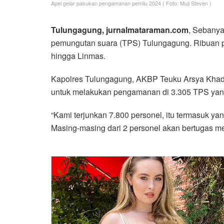
Apel gelar pasukan pengamanan pemilu 2024 ( Foto: Muji Steven )
Tulungagung, jurnalmataraman.com
, Sebanya
pemungutan suara (TPS) Tulungagung. Ribuan pers
hingga Linmas.
Kapolres Tulungagung, AKBP Teuku Arsya Khadaf
untuk melakukan pengamanan di 3.305 TPS yang 
“Kami terjunkan 7.800 personel, itu termasuk ya
Masing-masing dari 2 personel akan bertugas me