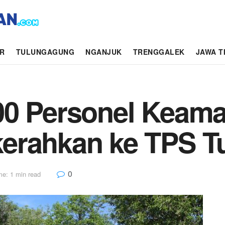
AR
TULUNGAGUNG
NGANJUK
TRENGGALEK
JAWA T
00 Personel Keam
erahkan ke TPS T
0
me: 1 min read