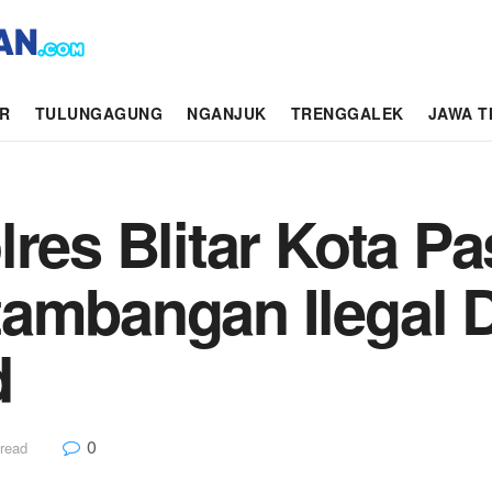
AR
TULUNGAGUNG
NGANJUK
TRENGGALEK
JAWA T
lres Blitar Kota P
ambangan Ilegal D
d
0
 read