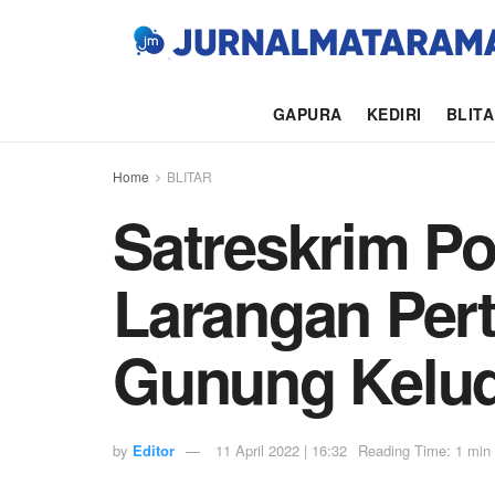
GAPURA
KEDIRI
BLIT
Home
BLITAR
Satreskrim Po
Larangan Pert
Gunung Kelu
by
Editor
11 April 2022 | 16:32
Reading Time: 1 min