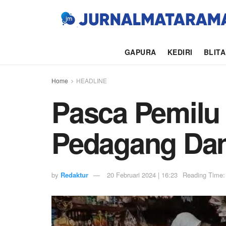
GAPURA
KEDIRI
BLIT
Home
HEADLINE
Pasca Pemilu
Pedagang Dan
by
Redaktur
20 Februari 2024 | 16:23
Reading Time: