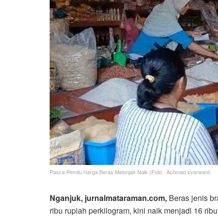
Pasca Pemilu Harga Beras Melonjak Naik (Foto : Achmad syarwani)
Nganjuk, jurnalmataraman.com,
Beras jenis b
ribu rupiah perkilogram, kini naik menjadi 16 rib