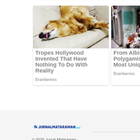
Navigate Site
© 2025
Jurnal Mataraman
-