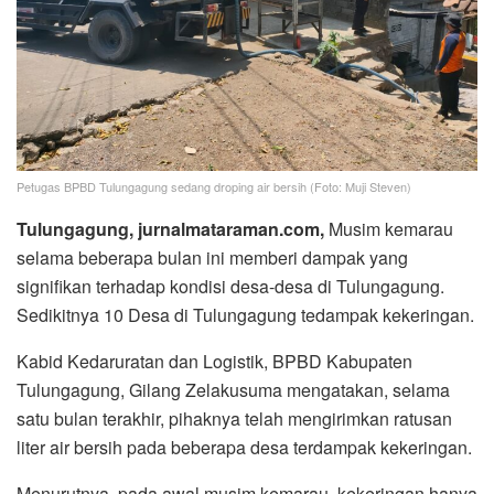
Petugas BPBD Tulungagung sedang droping air bersih (Foto: Muji Steven)
Tulungagung, jurnalmataraman.com,
Musim kemarau
selama beberapa bulan ini memberi dampak yang
signifikan terhadap kondisi desa-desa di Tulungagung.
Sedikitnya 10 Desa di Tulungagung tedampak kekeringan.
Kabid Kedaruratan dan Logistik, BPBD Kabupaten
Tulungagung, Gilang Zelakusuma mengatakan, selama
satu bulan terakhir, pihaknya telah mengirimkan ratusan
liter air bersih pada beberapa desa terdampak kekeringan.
Menurutnya, pada awal musim kemarau, kekeringan hanya