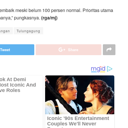
membaik meski belum 100 persen normal. Prioritas utama
umanya,” pungkasnya.
(rga/mj)
angan
Tulungagung
Tweet
Share