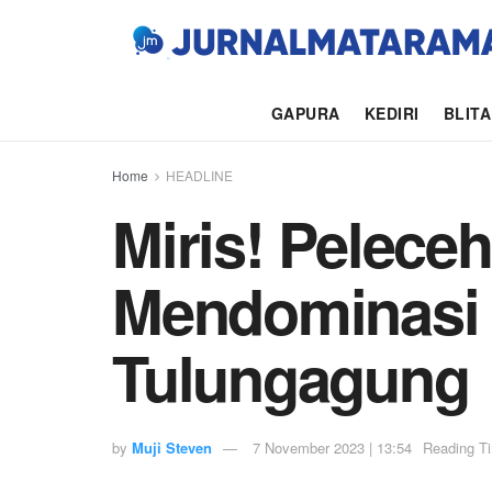
GAPURA
KEDIRI
BLIT
Home
HEADLINE
Miris! Pelece
Mendominasi 
Tulungagung
by
Muji Steven
7 November 2023 | 13:54
Reading Ti