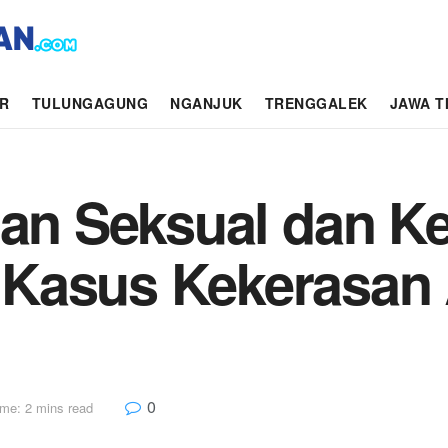
AR
TULUNGAGUNG
NGANJUK
TRENGGALEK
JAWA T
han Seksual dan Ke
Kasus Kekerasan 
0
me: 2 mins read