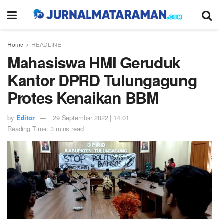
Home
HEADLINE
Mahasiswa HMI Geruduk
Kantor DPRD Tulungagung
Protes Kenaikan BBM
by
Editor
29 September 2022 | 14:01
Reading Time: 3 mins read