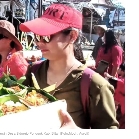
ersih Desa Sidorejo Ponggok Kab. Blitar (Foto:Moch. Asrofi)