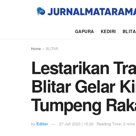
GAPURA
KEDIRI
BLIT
Home
BLITAR
Lestarikan Tr
Blitar Gelar K
Tumpeng Raka
by
Editor
27 Juli 2023 | 15:20
Reading Time: 2 mins