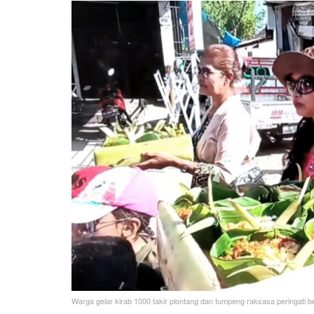
Warga gelar kirab 1000 takir plontang dan tumpeng raksasa peringati b