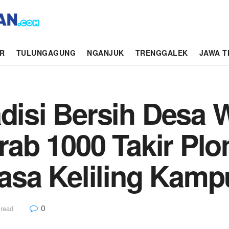
AR
TULUNGAGUNG
NGANJUK
TRENGGALEK
JAWA T
adisi Bersih Desa 
irab 1000 Takir Pl
sa Keliling Kam
0
 read