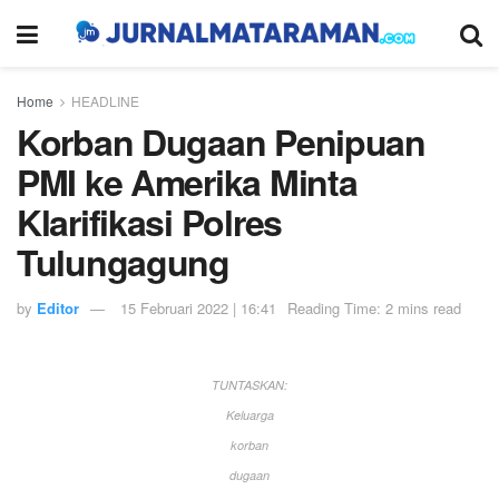
Home
HEADLINE
Korban Dugaan Penipuan
PMI ke Amerika Minta
Klarifikasi Polres
Tulungagung
by
Editor
15 Februari 2022 | 16:41
Reading Time: 2 mins read
TUNTASKAN:
Keluarga
korban
dugaan