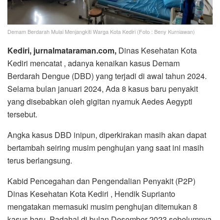
Demam Berdarah Mulai Menjangkiti Warga Kota Kediri (Foto : Beny Kurniawan)
Kediri, jurnalmataraman.com,
Dinas Kesehatan Kota
Kediri mencatat , adanya kenaikan kasus Demam
Berdarah Dengue (DBD) yang terjadi di awal tahun 2024.
Selama bulan januari 2024, Ada 8 kasus baru penyakit
yang disebabkan oleh gigitan nyamuk Aedes Aegypti
tersebut.
Angka kasus DBD inipun, diperkirakan masih akan dapat
bertambah seiring musim penghujan yang saat ini masih
terus berlangsung.
Kabid Pencegahan dan Pengendalian Penyakit (P2P)
Dinas Kesehatan Kota Kediri , Hendik Suprianto
mengatakan memasuki musim penghujan ditemukan 8
kasus baru. Padahal di bulan Desember 2023 sebelumnya