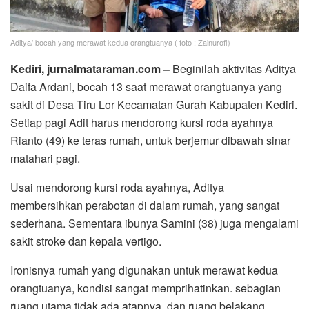
Aditya/ bocah yang merawat kedua orangtuanya ( foto : Zainurofi)
Kediri, jurnalmataraman.com –
Beginilah aktivitas Aditya
Daifa Ardani, bocah 13 saat merawat orangtuanya yang
sakit di Desa Tiru Lor Kecamatan Gurah Kabupaten Kediri.
Setiap pagi Adit harus mendorong kursi roda ayahnya
Rianto (49) ke teras rumah, untuk berjemur dibawah sinar
matahari pagi.
Usai mendorong kursi roda ayahnya, Aditya
membersihkan perabotan di dalam rumah, yang sangat
sederhana. Sementara ibunya Samini (38) juga mengalami
sakit stroke dan kepala vertigo.
Ironisnya rumah yang digunakan untuk merawat kedua
orangtuanya, kondisi sangat memprihatinkan. sebagian
ruang utama tidak ada atapnya, dan ruang belakang