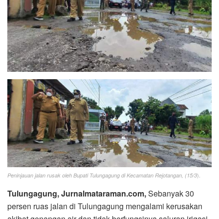
).
Peninjauan jalan rusak oleh Bupati Tulungagung di Kecamatan Rejotangan, (15/3
Tulungagung, Jurnalmataraman.com,
Sebanyak 30
persen ruas jalan di Tulungagung mengalami kerusakan
akibat genangan air dan tidak berfungsinya saluran irigasi